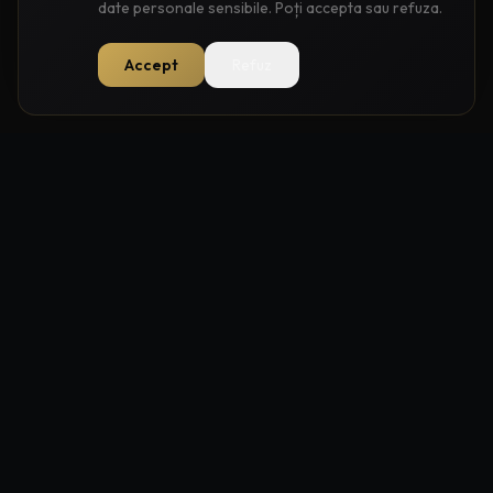
date personale sensibile. Poți accepta sau refuza.
Accept
Refuz
Construim branduri puternice prin strategie,
creație și performanță.
SERVICII